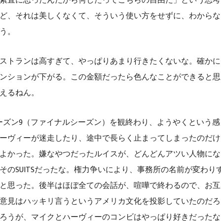
素直に思ったんだから何したってこちらの自由だ」という思考
ど、それは美しくなくて、そういう使い方をせずに、わからな
う。
ストランは高すぎて、やっぱりあまり行きたくないな。確かに
ンションが下がる。この金額だったら色んなことができると思
えるねん。
」シーズン9（ファイナルシーズン）を観終わり、ようやくという
ーヴィーが迷走したり、途中で長らく止まってしまったのだけ
よかった。嫌なやつだったルイスが、どんどんアツい人物にな
そのSUITSだったな。権力争いにより、事務所の名前が変わり
と思った。後半はほぼ全ての会話が、喧嘩で終わるので、お互
意見はハッキリ言うというアメリカ文化を投影していたのだろ
ろうが、マイクとハーヴィーのコンビはやっぱり好きだったな