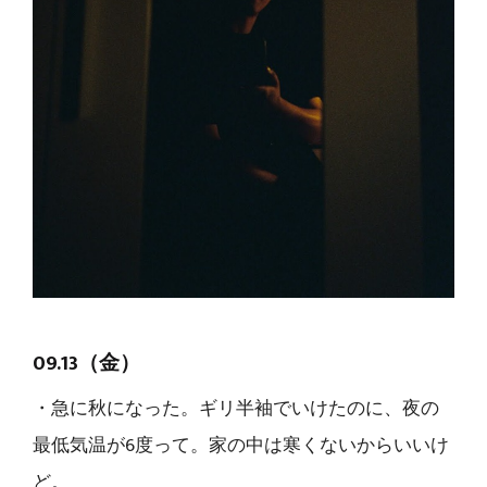
09.13（金）
・急に秋になった。ギリ半袖でいけたのに、夜の
最低気温が6度って。家の中は寒くないからいいけ
ど。