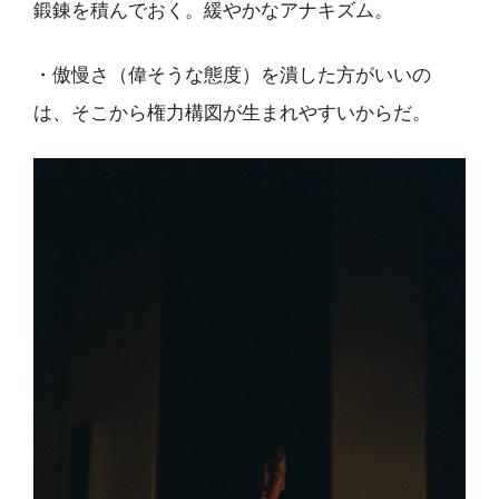
鍛錬を積んでおく。緩やかなアナキズム。
・傲慢さ（偉そうな態度）を潰した方がいいの
は、そこから権力構図が生まれやすいからだ。